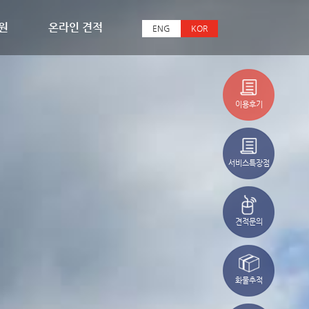
원
온라인 견적
ENG
KOR
이용후기
서비스특장점
견적문의
화물추적